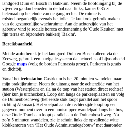
landgoed Duin en Bosch in Bakkum. Neem de hoofdingang bij de
vijver en ga dan beneden in de hal naar links, kamer 0.35 zit
helemaal op het einde van de gang rechts. De ruimte is
rolstoeltoegankelijk evenals het toilet. Je kunt ook gebruik maken
van de gezamenlijke wachtruimte. Aan de achterzijde van het
gebouw vind je sociale horeca onderneming de 'Oude Keuken' met
fijn terras en bijzondere bakkerij 'Bak'm'.
Bereikbaarheid
Met de
auto
bereik je het landgoed Duin en Bosch alleen via de
Zeeweg, gebruik een navigatiesysteem dat actueel is of bijvoorbeeld
Google
maps
(volg de borden Parnassia groep). Parkeren is gratis
en dichtbij.
Vanaf het
treinstation
Castricum is het 20 minuten wandelen naar
mijn praktijkruimte. Neem de uitgang naar de achterzijde van het
station (Westerplein) en sla na de trap van het station direct rechtsaf
(hier kun je uitchecken). Loop dan langs de parkeerplaatsen en volg
de Duinenboschweg (het eerste stuk loopt parallel aan het spoor
richting Alkmaar). Het voetpad aan de rechterzijde loopt op een
gegeven moment over in een houtsnipper wandelpad langs het bos,
deze Oude Trambaan loopt parallel aan de Duinenboschweg. Na
zo’n 5 minuten wandelen, zie je schuin links de opvallende witte
klokkentoren van ‘Het Oude Administratiegebouw’ met daaronder